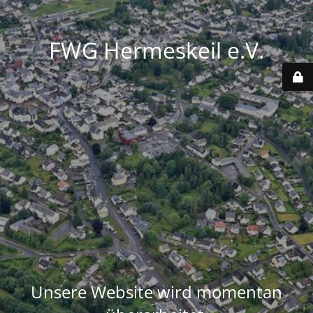
FWG Hermeskeil e.V.
Unsere Website wird momentan