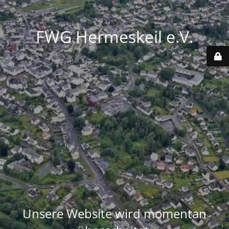
FWG Hermeskeil e.V.
Unsere Website wird momentan