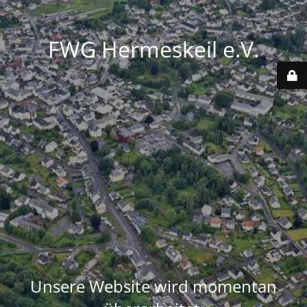
FWG Hermeskeil e.V.
Unsere Website wird momentan